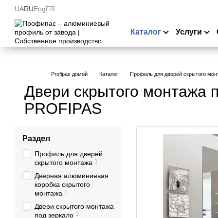
Перейти к основному контенту
UA
RU
Eng
FR
Каталог
Услуги
Profipas домой
Каталог
Профиль для дверей скрытого мон
Двери скрытого монтажа 
PROFIPAS
Раздел
Профиль для дверей
1
скрытого монтажа
Дверная алюминиевая
коробка скрытого
1
монтажа
Двери скрытого монтажа
1
под зеркало