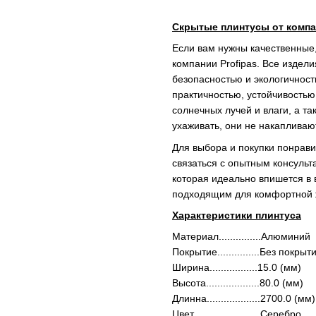
Скрытые плинтусы от компа
Если вам нужны качественные
компании Profipas. Все издел
безопасностью и экологичнос
практичностью, устойчивость
солнечных лучей и влаги, а т
ухаживать, они не накапливают
Для выбора и покупки понрав
связаться с опытным консульт
которая идеально впишется в 
подходящим для комфортной ж
Характеристики плинтуса
Материал...............Алюминий
Покрытие...............Без покрыт
Ширина.................15.0 (мм)
Высота...................80.0 (мм)
Длинна...................2700.0 (мм)
Цвет........................Серебро