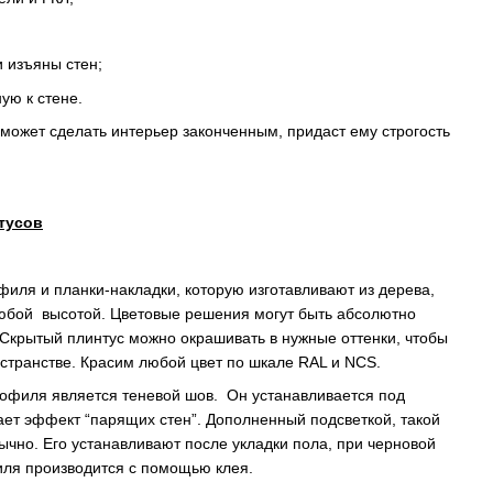
 изъяны стен;
ую к стене.
может сделать интерьер законченным, придаст ему строгость
тусов
иля и планки-накладки, которую изготавливают из дерева,
юбой высотой. Цветовые решения могут быть абсолютно
. Скрытый плинтус можно окрашивать в нужные оттенки, чтобы
странстве. Красим любой цвет по шкале RAL и NCS.
офиля является теневой шов. Он устанавливается под
ает эффект “парящих стен”. Дополненный подсветкой, такой
ычно. Его устанавливают после укладки пола, при черновой
иля производится с помощью клея.