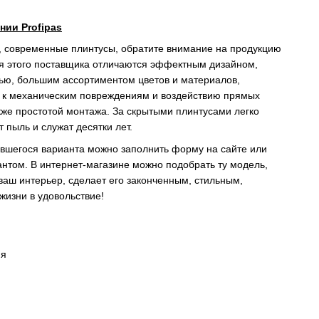
нии Profipas
, современные плинтусы, обратите внимание на продукцию
ия этого поставщика отличаются эффектным дизайном,
тью, большим ассортиментом цветов и материалов,
ю к механическим повреждениям и воздействию прямых
акже простотой монтажа. За скрытыми плинтусами легко
 пыль и служат десятки лет.
ившегося варианта можно заполнить форму на сайте или
антом. В интернет-магазине можно подобрать ту модель,
ваш интерьер, сделает его законченным, стильным,
изни в удовольствие!
ия