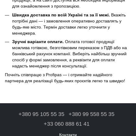
продукції, а на сайті доступна вся необхідна інформація
для ознайомлення з пропозицією.
Швидка доставка по всій Україні та за її межі.
Вкажіть
потрібні дані — і замовлення оперативно доставлять у
будь-яке місто. Термін доставки легко уточнити у
менеджера.
Зручні варіанти оплати.
Оплата готової продукції
можлива готівкою, безготівковим переказом з ПДВ або на
банківський рахунок компанії. Виберіть найбільш зручний
спосіб у формі замовлення, а реквізити для оплати
надасть менеджер після консультації.
Почніть співпрацю з Profipas — і отримайте надійного
партнера для реалізації будь-яких проєктів легко та швидко!
+380 95 105 55 35
+380 99 558 55 35
+33 060 888 61 41
Контакти