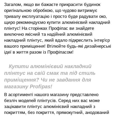
Загалом, якщо ви бажаєте прикрасити будинок
оригінальною обробкою, що чудово витримує
тривалу експлуатацію і просто буде радувати око,
щиро рекомендуємо купити алюмінієвий накладний
плінтус! На сторінках Профіпас ви знайдете
виключно якісний та надійний алюмінієвий
накладний плінтус, який вдало підкреслить інтер'єр
вашого приміщення! Втілюйте будь-які дизайнерські
ідеї в життя разом із Профіпасом!
Купити алюмінієвий накладний
плінтус на свій смак та під стиль
приміщення? Чи не завдання для
магазину Profipas!
В асортименті нашого магазину представлено
безліч моделей плінтусів. Серед них вас може
зацікавити плінтус алюмінієвий накладний з
покриттям, без покриття, прямокутний, анодований