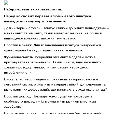
Набір переваг та характеристик
Серед ключових переваг алюмінієвого плінтуса
накладного типу варто відзначити:
Довгий термін служби. Плінтус стійкий до різних пошкоджень –
механічних та хімічних, такий матеріал не гниє, не боїться
підвищеної вологості, високих температур.
Простий монтаж. Для встановлення плінтуса знадобиться
одна людина без відповідних знань та навичок.
Функціональність. Всередині об'ємних моделей можна
приховувати кабель-канали. Таким чином, вдасться легко
ховати проводку, уникаючи тим самим необхідності
штроблення стін.
Високі властивості міцності. За основу використовується
легований сплав, а значить матеріал стійкий до подряпин та
різноманітних деформацій, що виникають у ході експлуатації.
Простий догляд. Накладні конструкції не потребують
особливого догляду – їх можна мити різними миючими
засобами.
Вартість накладних плінтусів залежить від безлічі критеріїв,