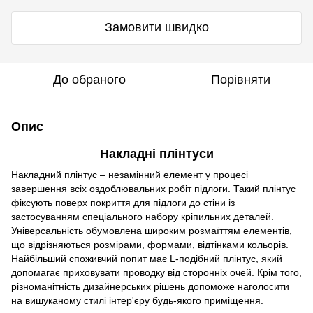
Замовити швидко
До обраного
Порівняти
Опис
Накладні плінтуси
Накладний плінтус – незамінний елемент у процесі
завершення всіх оздоблювальних робіт підлоги. Такий плінтус
фіксують поверх покриття для підлоги до стіни із
застосуванням спеціального набору кріпильних деталей.
Універсальність обумовлена широким розмаїттям елементів,
що відрізняються розмірами, формами, відтінками кольорів.
Найбільший споживчий попит має L-подібний плінтус, який
допомагає приховувати проводку від сторонніх очей. Крім того,
різноманітність дизайнерських рішень допоможе наголосити
на вишуканому стилі інтер'єру будь-якого приміщення.