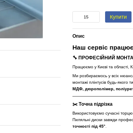
Купити
Опис
Наш сервіс працю
🔧 ПРОФЕСІЙНИЙ МОНТ
Працюємо у Києві та області, 
Ми розбираємось у всіх нюанс
монтажі плінтусів будь-якого т
МДФ, дюрополімер, поліурет
✂️ Точна підрізка
Використовуємо сучасні торцю
Пиляльні диски завжди професі
точності під 45°
.