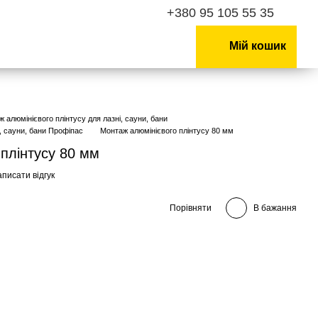
+380 95 105 55 35
Мій кошик
 алюмінієвого плінтусу для лазні, сауни, бани
, сауни, бани Профіпас
Монтаж алюмінієвого плінтусу 80 мм
плінтусу 80 мм
писати відгук
Порівняти
В бажання