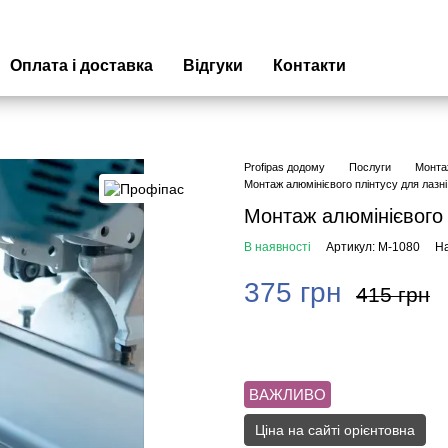
Оплата і доставка
Відгуки
Контакти
Profipas додому
Послуги
Монтаж
Монтаж алюмінієвого плінтусу для лазні
Монтаж алюмінієвого 
В наявності
Артикул: М-1080
На
375 грн
415 грн
ВАЖЛИВО
Ціна на сайті орієнтовна