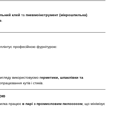
альний клей
та
пневмоінструмент (мікрошпилька)
.
в
.
 плінтус професійною фурнітурою:
вигляду використовуємо
герметики, шпаклівки та
працювання кутів і стиків.
бою
 пилка працює
в парі з промисловим пилососом
, що мінімізує