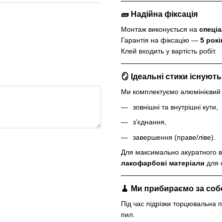
🧱 Надійна фіксація
Монтаж виконується на
спеці
Гарантія на фіксацію —
5 рокі
Клей входить у вартість робіт.
🪞 Ідеальні стики існують
Ми комплектуємо алюмінієвий
зовнішні та внутрішні кути,
з’єднання,
завершення (праве/ліве).
Для максимально акуратного 
лакофарбові матеріали
для о
🧹 Ми прибираємо за со
Під час підрізки торцювальна
пил.