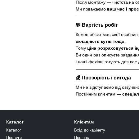
Після монтажу — чистота на об
Ми поважаємо
ваш час і прос
💬 Вартість робіт
Кожен об’єкт має свої особлив
складність кутів тощо.
Тому
ціна розраховується і
Ви один раз описуєте завданн
і наші фахівці готують для вас
💰 Прозорість і вигода
Ми не відступаємо від озвучено
Постійним клієнтам —
спеціал
Каталог
Клієнтам
Каталог
Вхід до кабінету
Послуги
Про нас