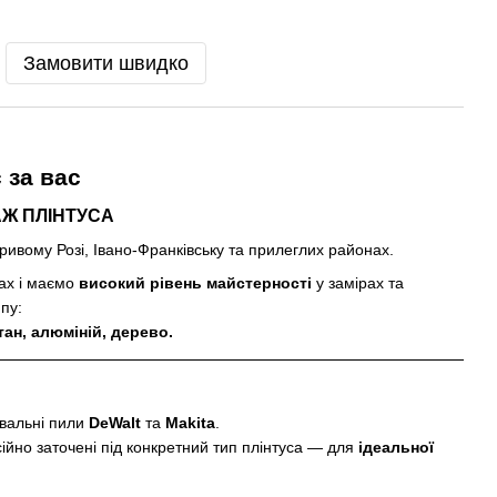
Замовити швидко
є
за вас
АЖ ПЛІНТУСА
Кривому Розі, Івано-Франківську та прилеглих районах.
ах і маємо
високий рівень майстерності
у замірах та
ипу:
ан, алюміній, дерево.
вальні пили
DeWalt
та
Makita
.
йно заточені під конкретний тип плінтуса — для
ідеальної