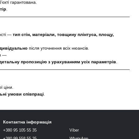
’єкті гарантована.
тір
.
ості —
тип стін, матеріали, товщину плінтуса, площу,
ндивідуально
після уточнення всіх нюансів.
я —
детальну пропозицію з урахуванням усіх параметрів
.
ї ціни.
ьні умови співпраці
.
Контактна інформація
+380 95 105 55 35
Viber
+380 99 558 55 35
WhatsApp