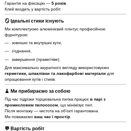
Гарантія на фіксацію —
5 років
.
Клей входить у вартість робіт.
🪞 Ідеальні стики існують
Ми комплектуємо алюмінієвий плінтус професійною
фурнітурою:
зовнішні та внутрішні кути,
з’єднання,
завершення (праве/ліве).
Для максимально акуратного вигляду використовуємо
герметики, шпаклівки та лакофарбові матеріали
для
опрацювання кутів і стиків.
🧹 Ми прибираємо за собою
Під час підрізки торцювальна пилка працює
в парі з
промисловим пилососом
, що мінімізує пил.
Після монтажу — чистота на об’єкті гарантована.
Ми поважаємо
ваш час і простір
.
💬 Вартість робіт