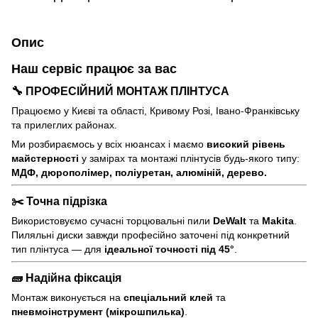
Опис
Наш сервіс працює
за вас
🔧 ПРОФЕСІЙНИЙ МОНТАЖ ПЛІНТУСА
Працюємо у Києві та області, Кривому Розі, Івано-Франківську
та прилеглих районах.
Ми розбираємось у всіх нюансах і маємо
високий рівень
майстерності
у замірах та монтажі плінтусів будь-якого типу:
МДФ, дюрополімер, поліуретан, алюміній, дерево.
✂️ Точна підрізка
Використовуємо сучасні торцювальні пили
DeWalt
та
Makita
.
Пиляльні диски завжди професійно заточені під конкретний
тип плінтуса — для
ідеальної точності під 45°
.
🧱 Надійна фіксація
Монтаж виконується на
спеціальний клей
та
пневмоінструмент (мікрошпилька)
.