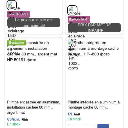
IMPORTANT
Le prix sur le site est
IMPORTANT
PRIX PAR MÈTRE
approximatif
LINÉAIRE
Bestseller
Plinthe encastrée en aluminium,
Plinthe intégrée en aluminium à
installation cachée 80 mm.,
montage caché 80 mm.,
argent mat
€9
€10
€9/п.м.
En stock
€11
En stock