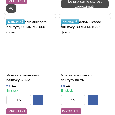
IMPORTANT
Le prix sur le site est
approximatif
PC
Nouveauté
Nouveauté
Монтаж алюмінієвого
Монтаж алюмінієвого
плінтусу 60 мм
плінтусу 80 мм
€7
€8
€8
€9
En stock
En stock
IMPORTANT
IMPORTANT