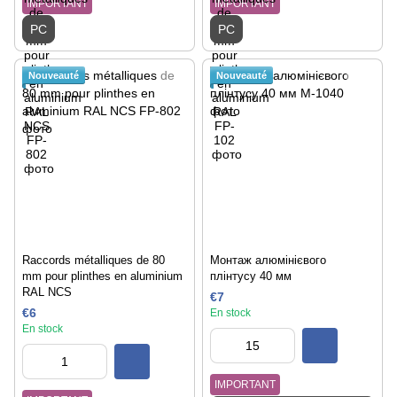
IMPORTANT
IMPORTANT
PC
PC
Nouveauté
Nouveauté
Raccords métalliques de 80
Монтаж алюмінієвого
mm pour plinthes en aluminium
плінтусу 40 мм
RAL NCS
€7
€6
En stock
En stock
IMPORTANT