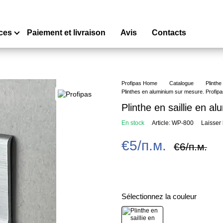
ces
Paiement et livraison
Avis
Contacts
Profipas Home
Catalogue
Plinthe
Plinthes en aluminium sur mesure. Profip
Plinthe en saillie en 
En stock
Article: WP-800
Laisser
€5/п.м.
€6/п.м.
Sélectionnez la couleur