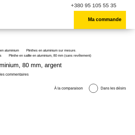
+380 95 105 55 35
Ma commande
 en aluminium
Plinthes en aluminium sur mesure.
as
Plinthe en saillie en aluminium, 80 mm (sans revêtement)
aluminium, 80 mm, argent
 les commentaires
À la comparaison
Dans les désirs