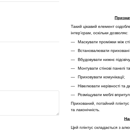
Призна
Такий цікавий елемент оздобл
інтер’єрам, оскільки дозволяє:
Маскувати проміжки між ст
Встановалювати приховані 
Вбудовувати нижнє підсвіч
Монтувати стінові панелі т
Приховувати комунікації;
Нівелювати нерівності та д
Розміщувати меблі впритул 
Прихований, потайний плінтус 
та лаконічність.
На
Цей плінтус складається з алю