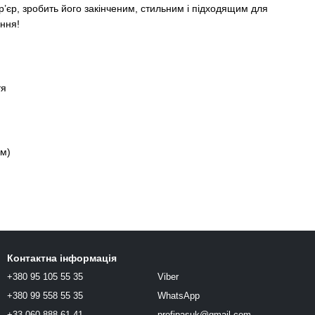
р’єр, зробить його закінченим, стильним і підходящим для
ння!
тя
мм)
Контактна інформація
+380 95 105 55 35
Viber
+380 99 558 55 35
WhatsApp
+33 060 888 61 41
profipasuk@gmail.com