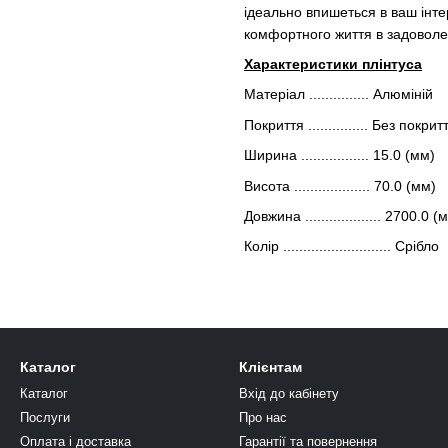
ідеально впишеться в ваш інте
комфортного життя в задоволе
Характеристики плінтуса
Матеріал ............... Алюміній
Покриття ............... Без покрит
Ширина ................. 15.0 (мм)
Висота ................... 70.0 (мм)
Довжина ................... 2700.0 (
Колір ........................... Срібло
Каталог
Клієнтам
Каталог
Вхід до кабінету
Послуги
Про нас
Оплата і доставка
Гарантії та повернення