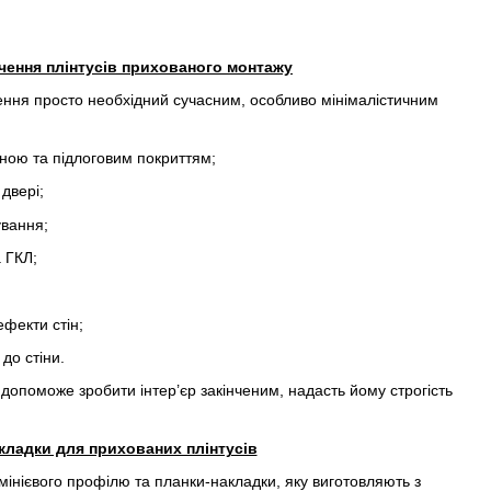
чення плінтусів прихованого монтажу
ення просто необхідний сучасним, особливо мінімалістичним
іною та підлоговим покриттям;
двері;
ування;
а ГКЛ;
ефекти стін;
до стіни.
допоможе зробити інтер’єр закінченим, надасть йому строгість
кладки для прихованих плінтусів
мінієвого профілю та планки-накладки, яку виготовляють з