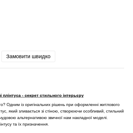
Замовити швидко
 плінтуса - секрет стильного інтерьєру
го? Одним із оригінальних рішень при оформленні житлового
тус, який зливається зі стіною, створюючи особливий, стильний
 чудовою альтернативою звичної нам накладної моделі.
інтусу та їх призначення.