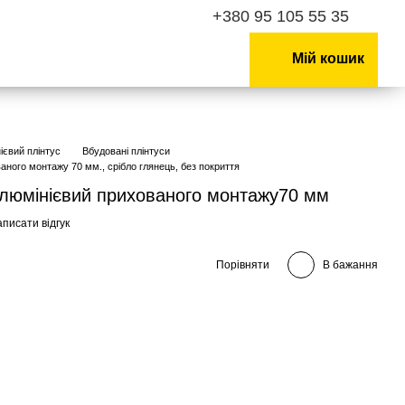
+380 95 105 55 35
Мій кошик
ієвий плінтус
Вбудовані плінтуси
аного монтажу 70 мм., срібло глянець, без покриття
алюмінієвий прихованого монтажу70 мм
писати відгук
Порівняти
В бажання