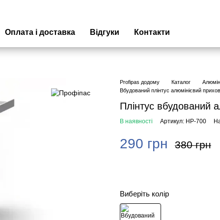
Оплата і доставка
Відгуки
Контакти
Profipas додому
Каталог
Алюмін
Вбудований плінтус алюмінієвий прихов
Плінтус вбудований 
В наявності
Артикул: HP-700
На
290 грн
380 грн
Виберіть колір