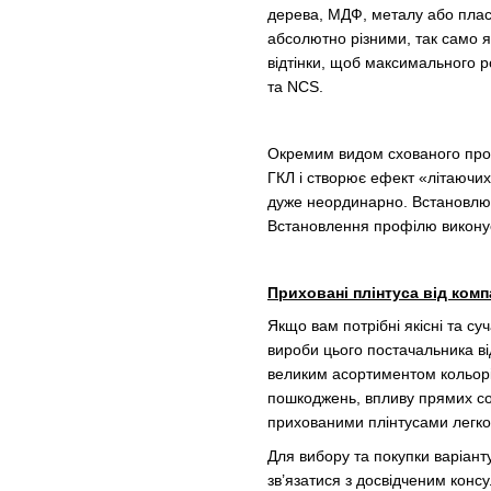
дерева, МДФ, металу або пласт
абсолютно різними, так само я
відтінки, щоб максимального р
та NCS.
Окремим видом схованого профі
ГКЛ і створює ефект «літаючих 
дуже неординарно. Встановлюют
Встановлення профілю викону
Приховані плінтуса від компа
Якщо вам потрібні якісні та суч
вироби цього постачальника в
великим асортиментом кольорів 
пошкоджень, впливу прямих сон
прихованими плінтусами легко 
Для вибору та покупки варіан
зв’язатися з досвідченим консу