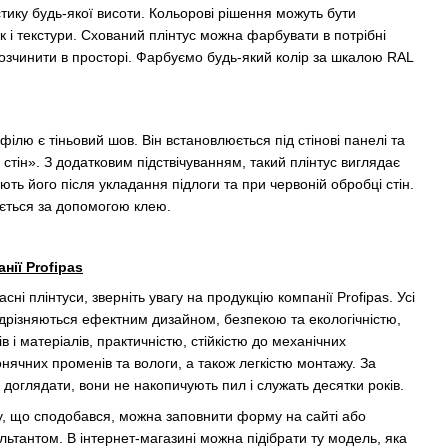
ику будь-якої висоти. Кольорові рішення можуть бути
к і текстури. Схований плінтус можна фарбувати в потрібні
озчинити в просторі. Фарбуємо будь-який колір за шкалою RAL
лю є тіньовий шов. Він встановлюється під стінові панелі та
стін». З додатковим підствічуванням, такий плінтус виглядає
ь його після укладання підлоги та при червоній обробці стін.
ється за допомогою клею.
нії Profipas
асні плінтуси, зверніть увагу на продукцію компанії Profipas. Усі
ідрізняються ефектним дизайном, безпекою та екологічністю,
і матеріалів, практичністю, стійкістю до механічних
ячних променів та вологи, а також легкістю монтажу. За
доглядати, вони не накопичують пил і служать десятки років.
ту, що сподобався, можна заповнити форму на сайті або
льтантом. В інтернет-магазині можна підібрати ту модель, яка