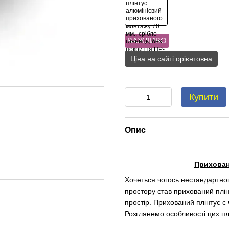
ВАЖЛИВО
Ціна на сайті орієнтовна
Купити
Опис
Приховані
Хочеться чогось нестандартно
простору став прихований плін
простір. Прихований плінтус є
Розглянемо особливості цих пл